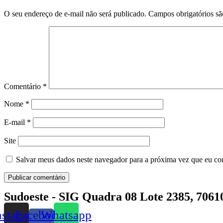
O seu endereço de e-mail não será publicado.
Campos obrigatórios s
Comentário
*
Nome
*
E-mail
*
Site
Salvar meus dados neste navegador para a próxima vez que eu co
Sudoeste - SIG Quadra 08 Lote 2385, 70610
nstagram
Facebook-
Whatsapp