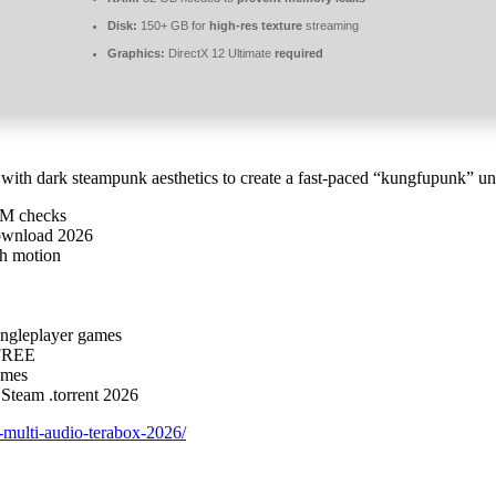
Disk:
150+ GB for
high-res texture
streaming
Graphics:
DirectX 12 Ultimate
required
with dark steampunk aesthetics to create a fast-paced “kungfupunk” un
DRM checks
ownload 2026
th motion
singleplayer games
 FREE
ames
team .torrent 2026
-multi-audio-terabox-2026/