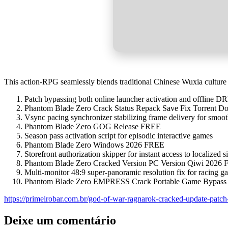
This action-RPG seamlessly blends traditional Chinese Wuxia culture 
Patch bypassing both online launcher activation and offline 
Phantom Blade Zero Crack Status Repack Save Fix Torrent D
Vsync pacing synchronizer stabilizing frame delivery for smoo
Phantom Blade Zero GOG Release FREE
Season pass activation script for episodic interactive games
Phantom Blade Zero Windows 2026 FREE
Storefront authorization skipper for instant access to localized 
Phantom Blade Zero Cracked Version PC Version Qiwi 2026
Multi-monitor 48:9 super-panoramic resolution fix for racing g
Phantom Blade Zero EMPRESS Crack Portable Game Bypass S
https://primeirobar.com.br/god-of-war-ragnarok-cracked-update-patch
Deixe um comentário