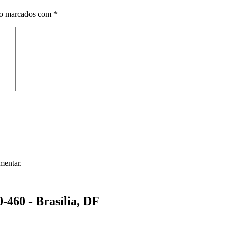
ão marcados com
*
mentar.
-460 - Brasília, DF