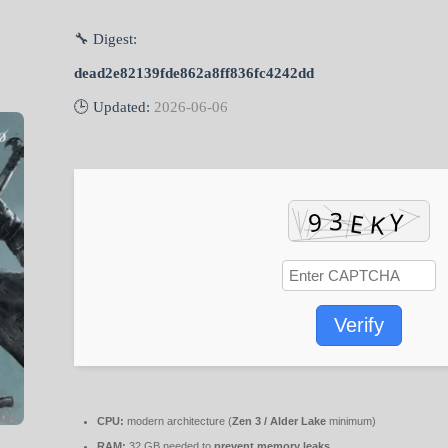
🔧 Digest:
dead2e82139fde862a8ff836fc4242dd
🕒 Updated:
2026-06-06
Verify
CPU:
modern architecture (
Zen 3 / Alder Lake
minimum)
RAM:
32 GB needed to
prevent memory leaks