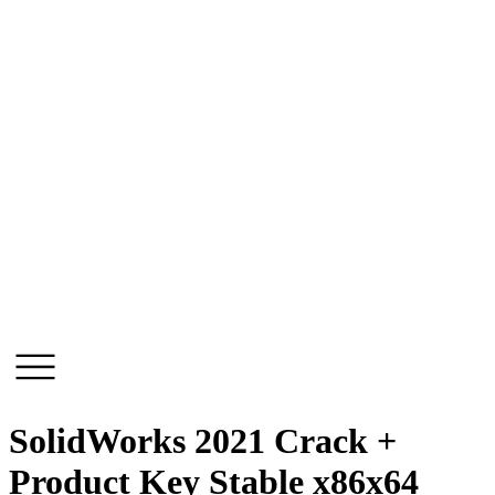
Skip
to
content
SolidWorks 2021 Crack +
Product Key Stable x86x64