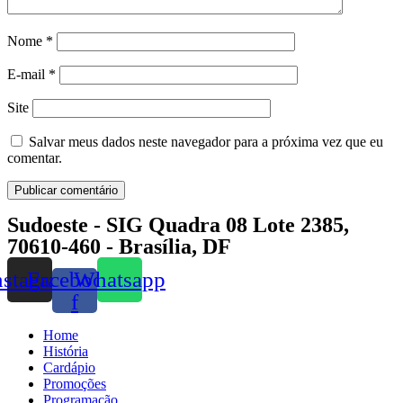
Nome
*
E-mail
*
Site
Salvar meus dados neste navegador para a próxima vez que eu
comentar.
Sudoeste - SIG Quadra 08 Lote 2385,
70610-460 - Brasília, DF
nstagram
Facebook-
Whatsapp
f
Home
História
Cardápio
Promoções
Programação