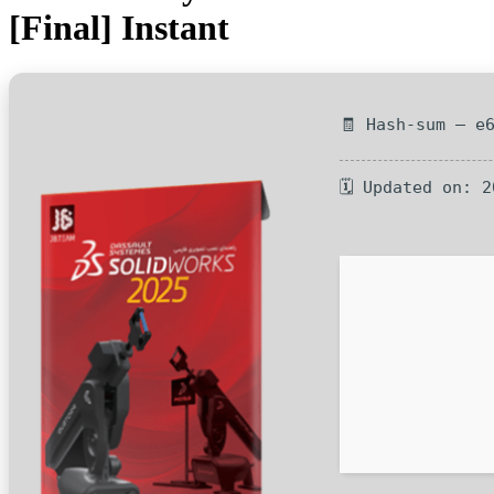
[Final] Instant
🧾 Hash-sum — e
🗓 Updated on: 