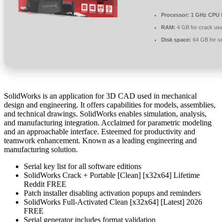
Processor:
1 GHz CPU f
RAM:
4 GB for crack us
Disk space:
64 GB for s
SolidWorks is an application for 3D CAD used in mechanical
design and engineering. It offers capabilities for models, assemblies,
and technical drawings. SolidWorks enables simulation, analysis,
and manufacturing integration. Acclaimed for parametric modeling
and an approachable interface. Esteemed for productivity and
teamwork enhancement. Known as a leading engineering and
manufacturing solution.
Serial key list for all software editions
SolidWorks Crack + Portable [Clean] [x32x64] Lifetime
Reddit FREE
Patch installer disabling activation popups and reminders
SolidWorks Full-Activated Clean [x32x64] [Latest] 2026
FREE
Serial generator includes format validation